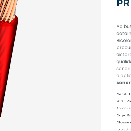
PR
Ao bus
detalh
Bicolo
procur
distor
qualid
sonor
e apli
sonor
Condut
70°C |
Co
Aplicável
Capa E
Classe 
rolo 50 