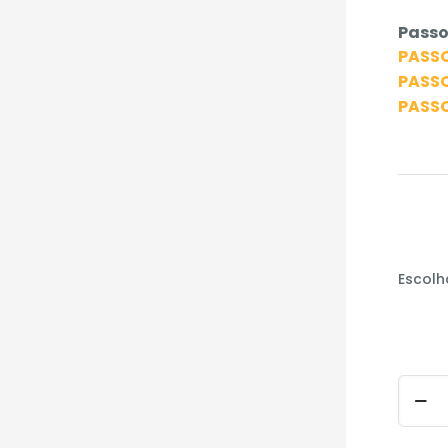
Passo
PASSO
PASSO
PASSO
Escolh
Cord
Parale
Bicolo