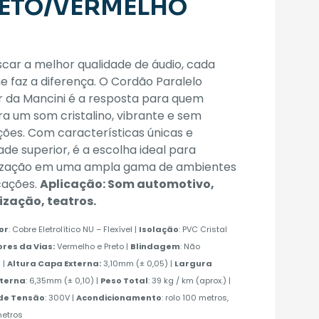
ETO/VERMELHO
car a melhor qualidade de áudio, cada
e faz a diferença. O Cordão Paralelo
r da Mancini é a resposta para quem
a um som cristalino, vibrante e sem
ções. Com características únicas e
ade superior, é a escolha ideal para
ização em uma ampla gama de ambientes
cações.
Aplicação: Som automotivo,
ização, teatros.
or
: Cobre Eletrolítico NU – Flexível |
Isolação
: PVC Cristal
res da Vias:
Vermelho e Preto |
Blindagem
: Não
 |
Altura Capa Externa:
3,10mm (± 0,05) |
Largura
xterna
: 6,35mm (± 0,10) |
Peso Total
: 39 kg / km (aprox.) |
de Tensão
: 300V |
Acondicionamento
: rolo 100 metros,
metros