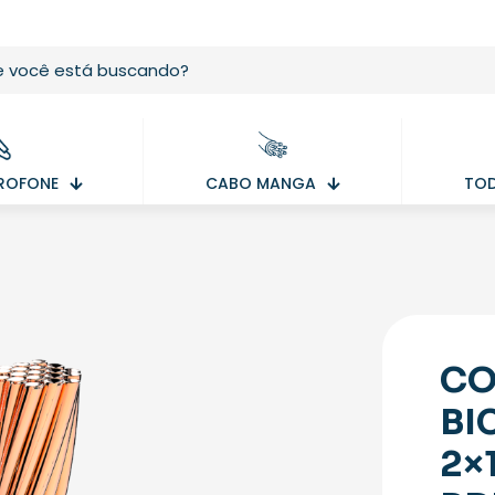
ROFONE
CABO MANGA
TOD
CO
BI
2×