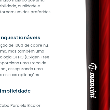
é muito mais do que uma
bilidade, qualidade e
o tornam um dos preferidos
Inquestionáveis
ção de 100% de cobre nu,
áxima, mas também uma
cnologia OFHC (Oxigen Free
proporciona uma troca de
onal, assegurando uma
s as suas aplicações.
implicidade
Cabo Paralelo Bicolor