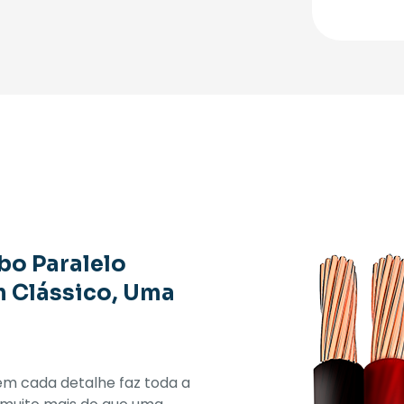
Manci
2x1,5
-
Preto
quant
bo Paralelo
m Clássico, Uma
em cada detalhe faz toda a