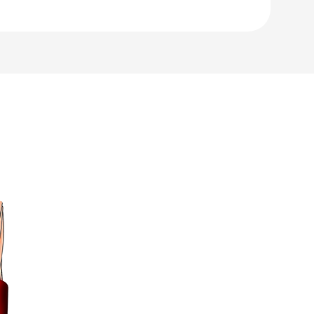
ni
0mm2
/Vermelho
idade