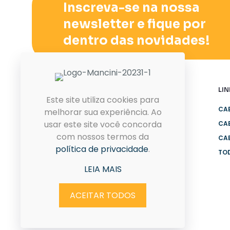
Inscreva-se na nossa
ser
escolhidas
newsletter e fique por
na
dentro das novidades!
página
do
produto
LIN
Este site utiliza cookies para
CA
melhorar sua experiência. Ao
usar este site você concorda
CA
com nossos termos da
Cabos profissionais perfeitos
CA
política de privacidade
.
para a sua necessidade.
TO
LEIA MAIS
ACEITAR TODOS
SITE INSTITUCIONAL