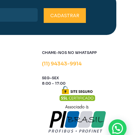
ser
escolhidas
na
página
do
produto
CHAME-NOS NO WHATSAPP
(11) 94343-9914
SEG-SEX
E
8:00 - 17:00