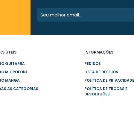
podem
ser
escolhidas
na
página
do
produto
KS ÚTEIS
INFORMAÇÕES
BO GUITARRA
PEDIDOS
BO MICROFONE
LISTA DE DESEJOS
BO MANGA
POLÍTICA DE PRIVACIDAD
DAS AS CATEGORIAS
POLÍTICA DE TROCAS E
DEVOLUÇÕES